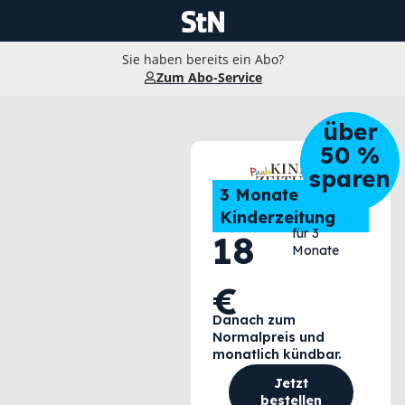
Sie haben bereits ein Abo?
Zum Abo-Service
über
50 %
sparen
3 Monate
Kinderzeitung
für 3
18
Monate
€
Danach zum
Normalpreis und
monatlich kündbar.
Jetzt
bestellen