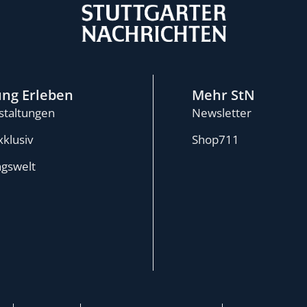
ung Erleben
Mehr StN
staltungen
Newsletter
xklusiv
Shop711
ngswelt