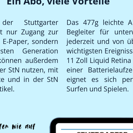
Ein Abo, viele Vorteile
er Stuttgarter
Das 477g leichte A
ht nur Zugang zur
Begleiter für unte
s E-Paper, sondern
jederzeit und von ü
ten Generation
wichtigsten Ereigniss
 können außerdem
11 Zoll Liquid Retin
r StN nutzen, mit
einer Batterielauf
te und in der StN
eignet es sich per
ikel.
Surfen und Spielen.